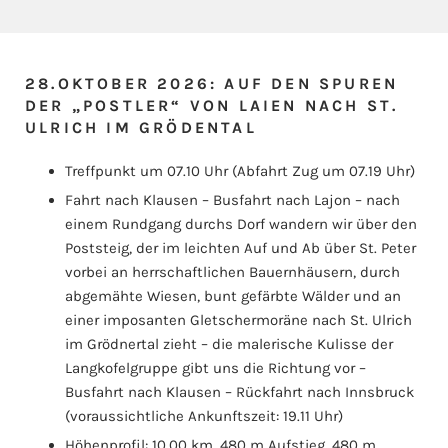
28.OKTOBER 2026: AUF DEN SPUREN
DER „POSTLER“ VON LAIEN NACH ST.
ULRICH IM GRÖDENTAL
Treffpunkt um 07.10 Uhr (Abfahrt Zug um 07.19 Uhr)
Fahrt nach Klausen – Busfahrt nach Lajon – nach
einem Rundgang durchs Dorf wandern wir über den
Poststeig, der im leichten Auf und Ab über St. Peter
vorbei an herrschaftlichen Bauernhäusern, durch
abgemähte Wiesen, bunt gefärbte Wälder und an
einer imposanten Gletschermoräne nach St. Ulrich
im Grödnertal zieht – die malerische Kulisse der
Langkofelgruppe gibt uns die Richtung vor –
Busfahrt nach Klausen – Rückfahrt nach Innsbruck
(voraussichtliche Ankunftszeit: 19.11 Uhr)
Höhenprofil: 10,00 km, 480 m Aufstieg, 480 m